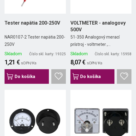
Tester napätia 200-250V
VOLTMETER - analogovy
500V
NAR0107-2 Tester napätia 200-
51-350 Analogový merací
250V
prístroj - voltmeter ,...
Skladom
Skladom
Číslo skl. karty: 19325
Číslo skl. karty: 15958
1,21 €
8,07 €
s DPH/ Ks
s DPH/ Ks
Do košíka
Do košíka