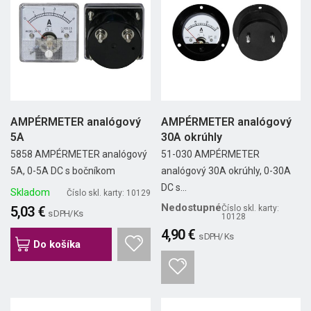
AMPÉRMETER analógový
AMPÉRMETER analógový
5A
30A okrúhly
5858 AMPÉRMETER analógový
51-030 AMPÉRMETER
5A, 0-5A DC s bočníkom
analógový 30A okrúhly, 0-30A
DC s...
Skladom
Číslo skl. karty: 10129
Nedostupné
5,03 €
Číslo skl. karty:
s DPH/ Ks
10128
4,90 €
s DPH/ Ks
Do košíka