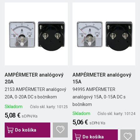
AMPÉRMETER analógový
AMPÉRMETER analógový
20A
15A
2153 AMPÉRMETER analógový
94995 AMPÉRMETER
20A, 0-20A DC s bočníkom
analógový 15A, 0-15A DC s
bočníkom
Skladom
Číslo skl. karty: 10125
Skladom
5,08 €
Číslo skl. karty: 10124
s DPH/ Ks
5,06 €
s DPH/ Ks
Do košíka
Do košíka