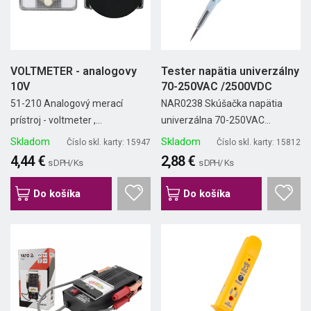
VOLTMETER - analogovy
Tester napätia univerzálny
10V
70-250VAC /2500VDC
51-210 Analogový merací
NAR0238 Skúšačka napätia
prístroj - voltmeter ,...
univerzálna 70-250VAC...
Skladom
Skladom
Číslo skl. karty: 15947
Číslo skl. karty: 15812
4,44 €
2,88 €
s DPH/ Ks
s DPH/ Ks
Do košíka
Do košíka