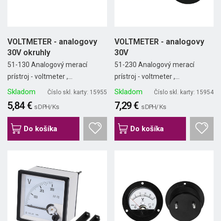
VOLTMETER - analogovy
VOLTMETER - analogovy
30V okruhly
30V
51-130 Analogový merací
51-230 Analogový merací
prístroj - voltmeter ,...
prístroj - voltmeter ,...
Skladom
Skladom
Číslo skl. karty: 15955
Číslo skl. karty: 15954
5,84 €
7,29 €
s DPH/ Ks
s DPH/ Ks
Do košíka
Do košíka