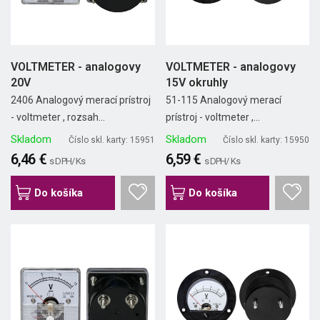
VOLTMETER - analogovy
VOLTMETER - analogovy
20V
15V okruhly
2406 Analogový merací prístroj
51-115 Analogový merací
- voltmeter , rozsah...
prístroj - voltmeter ,...
Skladom
Skladom
Číslo skl. karty: 15951
Číslo skl. karty: 15950
6,46 €
6,59 €
s DPH/ Ks
s DPH/ Ks
Do košíka
Do košíka