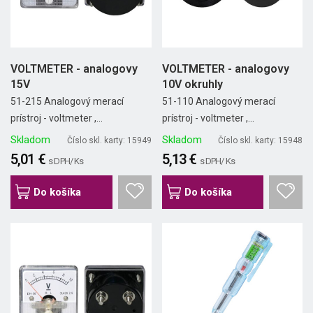
VOLTMETER - analogovy
VOLTMETER - analogovy
15V
10V okruhly
51-215 Analogový merací
51-110 Analogový merací
prístroj - voltmeter ,...
prístroj - voltmeter ,...
Skladom
Skladom
Číslo skl. karty: 15949
Číslo skl. karty: 15948
5,01 €
5,13 €
s DPH/ Ks
s DPH/ Ks
Do košíka
Do košíka