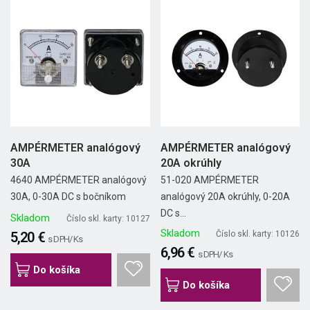
AMPÉRMETER analógový
AMPÉRMETER analógový
30A
20A okrúhly
4640 AMPÉRMETER analógový
51-020 AMPÉRMETER
30A, 0-30A DC s bočníkom
analógový 20A okrúhly, 0-20A
DC s...
Skladom
Číslo skl. karty: 10127
Skladom
5,20 €
Číslo skl. karty: 10126
s DPH/ Ks
6,96 €
s DPH/ Ks
Do košíka
Do košíka