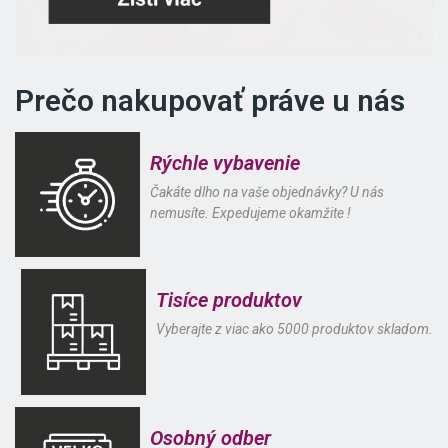
Prečo nakupovať práve u nás
Rýchle vybavenie
Čakáte dlho na vaše objednávky? U nás
nemusíte. Expedujeme okamžite !
Tisíce produktov
Vyberajte z viac ako 5000 produktov skladom.
Osobný odber