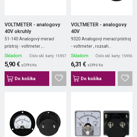
VOLTMETER - analogovy
VOLTMETER - analogovy
40V okruhly
40V
51-140 Analogový merací
9320 Analogový merací prístroj
prístroj - voltmeter ,...
- voltmeter , rozsah...
Skladom
Skladom
Číslo skl. karty: 15957
Číslo skl. karty: 15956
5,90 €
6,31 €
s DPH/ Ks
s DPH/ Ks
Do košíka
Do košíka