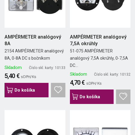
AMPÉRMETER analógový
AMPÉRMETER analógový
8A
7,5A okrúhly
2154 AMPÉRMETER analógový
51-075 AMPÉRMETER
8A, 0-8A DC s bočníkom
analógový 7,5A okrúhly, 0-7,5A
DC...
Skladom
Číslo skl. karty: 10133
Skladom
5,40 €
Číslo skl. karty: 10132
s DPH/ Ks
4,70 €
s DPH/ Ks
Do košíka
Do košíka