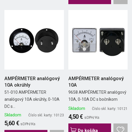
AMPÉRMETER analógový
AMPÉRMETER analógový
10A okrúhly
10A
51-010 AMPÉRMETER
9658 AMPÉRMETER analógový
analógový 10A okrúhly, 0-10A
10A, 0-10A DC s bočníkom
DC s...
Skladom
Číslo skl. karty: 10121
Skladom
Číslo skl. karty: 10123
4,50 €
s DPH/ Ks
5,60 €
s DPH/ Ks
Do košíka