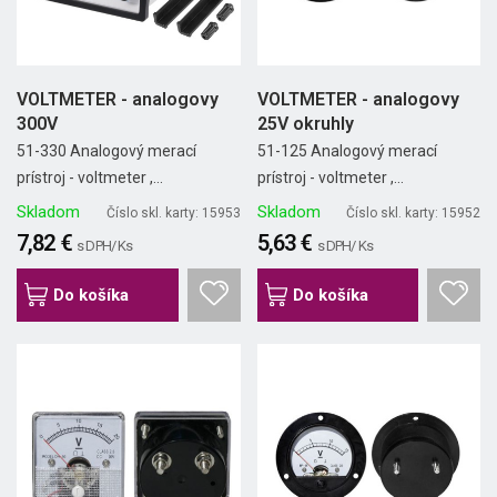
VOLTMETER - analogovy
VOLTMETER - analogovy
300V
25V okruhly
51-330 Analogový merací
51-125 Analogový merací
prístroj - voltmeter ,...
prístroj - voltmeter ,...
Skladom
Skladom
Číslo skl. karty: 15953
Číslo skl. karty: 15952
7,82 €
5,63 €
s DPH/ Ks
s DPH/ Ks
Do košíka
Do košíka