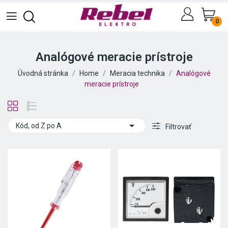
0
Analógové meracie prístroje
Úvodná stránka
Home
Meracia technika
Analógové
meracie prístroje

Kód, od Z po A
Filtrovať