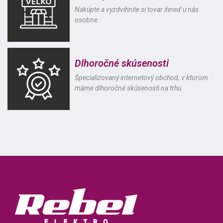
Nakúpte a vyzdvihnite si tovar ihneď u nás
osobne.
Dlhoročné skúsenosti
Špecializovaný internetový obchod, v ktorom
máme dlhoročné skúsenosti na trhu.