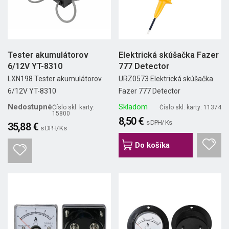
Tester akumulátorov
Elektrická skúšačka Fazer
6/12V YT-8310
777 Detector
LXN198 Tester akumulátorov
URZ0573 Elektrická skúšačka
6/12V YT-8310
Fazer 777 Detector
Nedostupné
Skladom
Číslo skl. karty:
Číslo skl. karty: 11374
15800
8,50 €
s DPH/ Ks
35,88 €
s DPH/ Ks
Do košíka