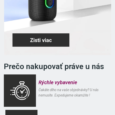
Prečo nakupovať práve u nás
Rýchle vybavenie
Čakáte dlho na vaše objednávky? U nás
nemusíte. Expedujeme okamžite !