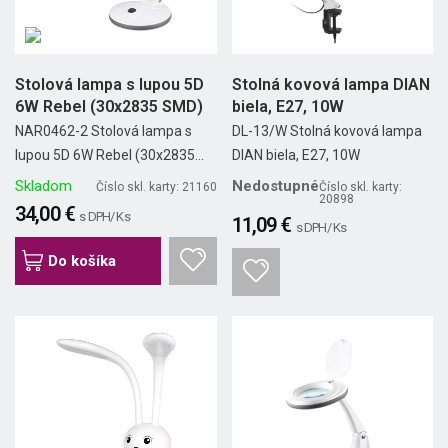
Stolová lampa s lupou 5D
Stolná kovová lampa DIAN
6W Rebel (30x2835 SMD)
biela, E27, 10W
NAR0462-2 Stolová lampa s
DL-13/W Stolná kovová lampa
lupou 5D 6W Rebel (30x2835...
DIAN biela, E27, 10W
Skladom
Nedostupné
Číslo skl. karty: 21160
Číslo skl. karty:
20898
34,00 €
s DPH/ Ks
11,09 €
s DPH/ Ks
Do košíka