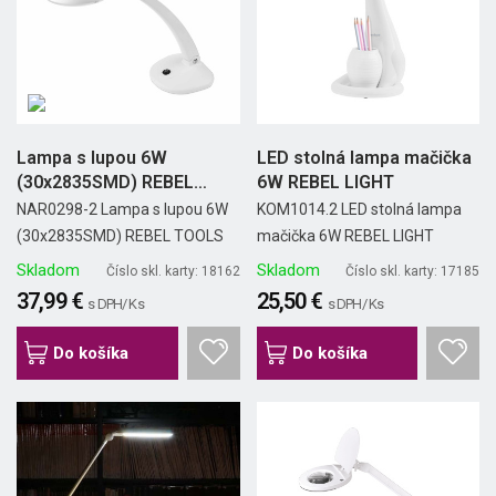
Lampa s lupou 6W
LED stolná lampa mačička
(30x2835SMD) REBEL
6W REBEL LIGHT
TOOLS
NAR0298-2 Lampa s lupou 6W
KOM1014.2 LED stolná lampa
(30x2835SMD) REBEL TOOLS
mačička 6W REBEL LIGHT
Skladom
Skladom
Číslo skl. karty: 18162
Číslo skl. karty: 17185
37,99 €
25,50 €
s DPH/ Ks
s DPH/ Ks
Do košíka
Do košíka