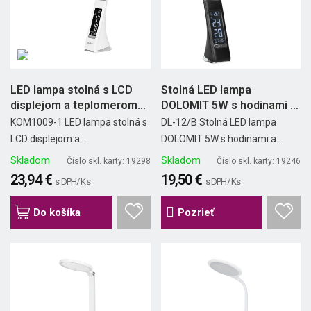
LED lampa stolná s LCD
Stolná LED lampa
displejom a teplomerom...
DOLOMIT 5W s hodinami a
alarmom
KOM1009-1 LED lampa stolná s
DL-12/B Stolná LED lampa
LCD displejom a...
DOLOMIT 5W s hodinami a...
Skladom
Skladom
Číslo skl. karty: 19298
Číslo skl. karty: 19246
23,94 €
19,50 €
s DPH/ Ks
s DPH/ Ks
Do košíka
Pozrieť