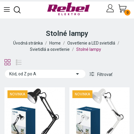
0
Stolné lampy
Úvodná stránka
Home
Osvetlenie a LED svietidlá
Svietidlá a osvetlenie
Stolné lampy

Kód, od Z po A
Filtrovať
NOVINKA
NOVINKA