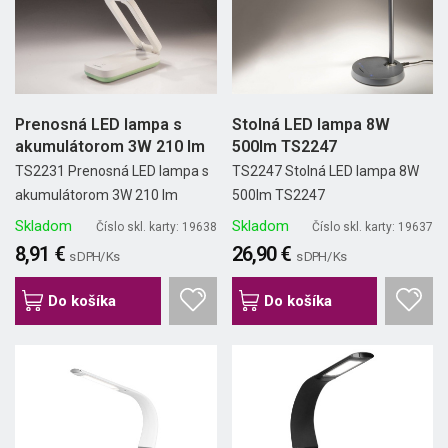
Prenosná LED lampa s
Stolná LED lampa 8W
akumulátorom 3W 210 lm
500lm TS2247
TS2231 Prenosná LED lampa s
TS2247 Stolná LED lampa 8W
akumulátorom 3W 210 lm
500lm TS2247
Skladom
Skladom
Číslo skl. karty: 19638
Číslo skl. karty: 19637
8,91 €
26,90 €
s DPH/ Ks
s DPH/ Ks
Do košíka
Do košíka