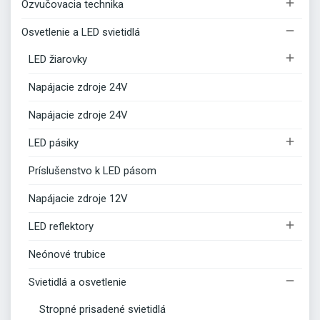

Ozvučovacia technika

Osvetlenie a LED svietidlá

LED žiarovky
Napájacie zdroje 24V
Napájacie zdroje 24V

LED pásiky
Príslušenstvo k LED pásom
Napájacie zdroje 12V

LED reflektory
Neónové trubice

Svietidlá a osvetlenie
Stropné prisadené svietidlá