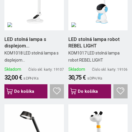
LED stolná lampa s
LED stolná lampa robot
displejom
REBEL LIGHT
(hodiny,časovač)...
KOM1018 LED stolná lampa s
KOM1017 LED stolná lampa
displejom...
robot REBEL LIGHT
Skladom
Skladom
Číslo skl. karty: 19107
Číslo skl. karty: 19106
32,00 €
30,75 €
s DPH/ Ks
s DPH/ Ks
Do košíka
Do košíka