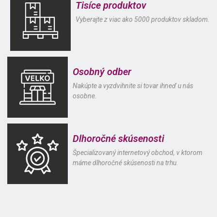
Tisíce produktov
Vyberajte z viac ako 5000 produktov skladom.
Osobný odber
Nakúpte a vyzdvihnite si tovar ihneď u nás
osobne.
Dlhoročné skúsenosti
Špecializovaný internetový obchod, v ktorom
máme dlhoročné skúsenosti na trhu.