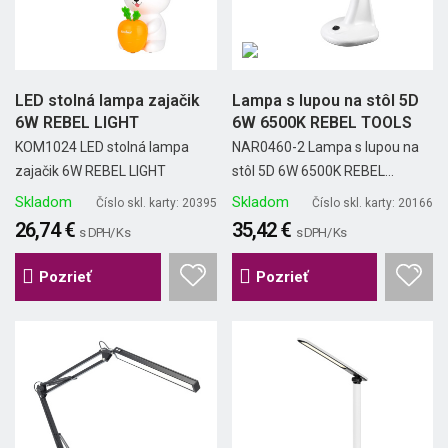
LED stolná lampa zajačik
Lampa s lupou na stôl 5D
6W REBEL LIGHT
6W 6500K REBEL TOOLS
KOM1024 LED stolná lampa
NAR0460-2 Lampa s lupou na
zajačik 6W REBEL LIGHT
stôl 5D 6W 6500K REBEL...
Skladom
Skladom
Číslo skl. karty: 20395
Číslo skl. karty: 20166
26,74 €
35,42 €
s DPH/ Ks
s DPH/ Ks
Pozrieť
Pozrieť