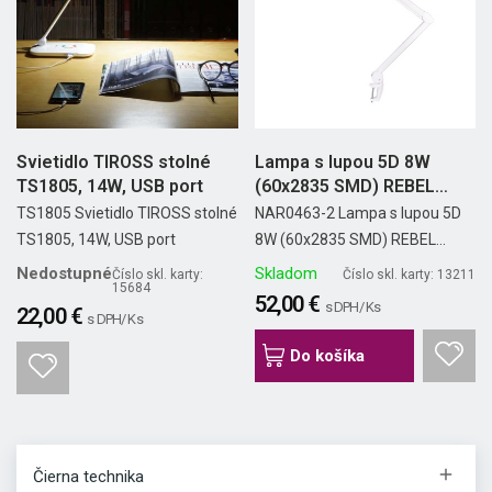
Svietidlo TIROSS stolné
Lampa s lupou 5D 8W
TS1805, 14W, USB port
(60x2835 SMD) REBEL
TOOLS
TS1805 Svietidlo TIROSS stolné
NAR0463-2 Lampa s lupou 5D
TS1805, 14W, USB port
8W (60x2835 SMD) REBEL...
Nedostupné
Skladom
Číslo skl. karty:
Číslo skl. karty: 13211
15684
52,00 €
s DPH/ Ks
22,00 €
s DPH/ Ks
Do košíka

Čierna technika