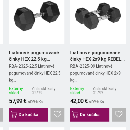
Liatinové pogumované
Liatinové pogumované
činky HEX 22.5 kg
činky HEX 2x9 kg REBEL
REBEL...
ACTIVE
RBA-2325-22.5 Liatinové
RBA-2325-09 Liatinové
pogumované činky HEX 22.5
pogumované činky HEX 2x9
kg...
kg...
Externý
Externý
Číslo skl. karty:
Číslo skl. karty:
sklad
21710
sklad
21709
57,99 €
42,00 €
s DPH/ Ks
s DPH/ Ks
Do košíka
Do košíka