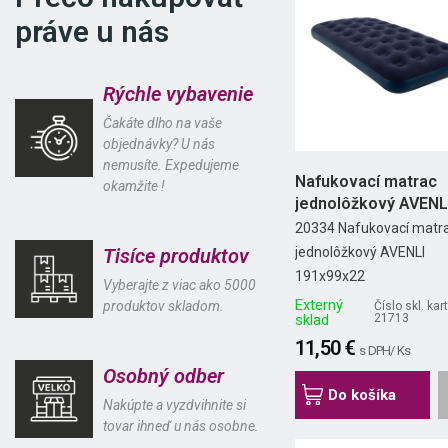
práve u nás
Rýchle vybavenie
Čakáte dlho na vaše
objednávky? U nás
nemusíte. Expedujeme
Nafukovací matrac
okamžite !
jednolôžkový AVENL
191x99x22
20334 Nafukovací matr
Tisíce produktov
jednolôžkový AVENLI
191x99x22
Vyberajte z viac ako 5000
Externý
produktov skladom.
Číslo skl. kart
sklad
21713
11,50 €
s DPH/ Ks
Osobný odber
Do košíka
Nakúpte a vyzdvihnite si
tovar ihneď u nás osobne.