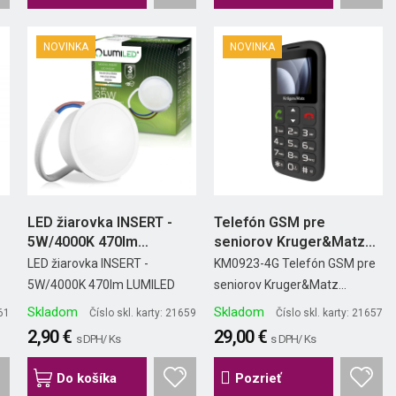
NOVINKA
NOVINKA
LED žiarovka INSERT -
Telefón GSM pre
5W/4000K 470lm
seniorov Kruger&Matz
LUMILED
Simple 923 4G
LED žiarovka INSERT -
KM0923-4G Telefón GSM pre
5W/4000K 470lm LUMILED
seniorov Kruger&Matz...
Skladom
Skladom
661
Číslo skl. karty: 21659
Číslo skl. karty: 21657
2,90 €
29,00 €
s DPH/ Ks
s DPH/ Ks
Do košíka
Pozrieť