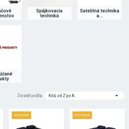
ačové
Spájkovacia
Satelitná technika
šenstvo
technika
a...
účané
ukty

Zoradiť podľa:
Kód, od Z po A
NOVINKA
NOVINKA