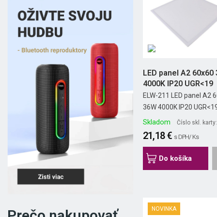
LED panel A2 60x60
4000K IP20 UGR<19
ELW-211 LED panel A2 
36W 4000K IP20 UGR<1
Skladom
Číslo skl. kart
21,18 €
s DPH/ Ks
Do košíka
NOVINKA
Prečo nakupovať