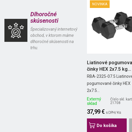
NOVINKA
Dlhoročné
skúsenosti
Špecializovaný internetový
obchod, v ktorom máme
dlhoročné skúsenosti na
trhu.
Liatinové pogumov
činky HEX 2x7.5 kg
REBEL...
RBA-2325-07.5 Liatinov
pogumované činky HEX
2x7.5...
Externý
Číslo skl. kart
sklad
21708
37,99 €
s DPH/ Ks
Do košíka