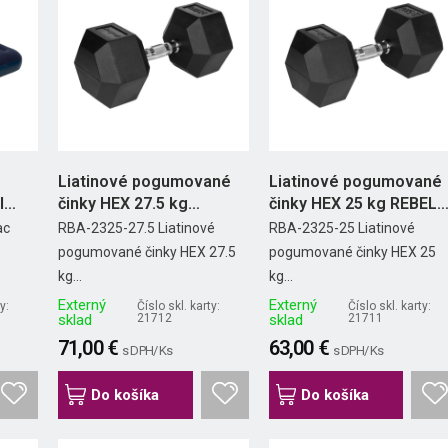
Liatinové pogumované
Liatinové pogumované
I
činky HEX 27.5 kg
činky HEX 25 kg REBEL
REBEL...
ACTIVE
ac
RBA-2325-27.5 Liatinové
RBA-2325-25 Liatinové
pogumované činky HEX 27.5
pogumované činky HEX 25
kg...
kg...
Externý
Externý
y:
Číslo skl. karty:
Číslo skl. karty:
sklad
21712
sklad
21711
71,00 €
63,00 €
s DPH/ Ks
s DPH/ Ks
Do košíka
Do košíka