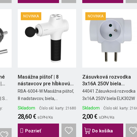
NOVINKA
NOVINKA
ľné
Masážna pištoľ | 8
Zásuvková rozvodka
...
nástavcov pre hĺbkovú
3x16A 250V biela
masáž...
ELK302W
RBA-6004-W Masážna pištoľ,
44041 Zásuvková rozvodka
 S...
8 nadstavcov, biela,...
3x16A 250V biela ELK302W
Skladom
Skladom
y:
Číslo skl. karty: 21680
Číslo skl. karty: 21
28,60 €
2,00 €
s DPH/ Ks
s DPH/ Ks
Pozrieť
Do košíka