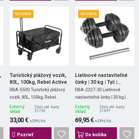
NOVINKA
NOVINKA
,
Turistický plážový vozík,
Liatinové nastaviteľné
80L, 100kg, Rebel Active
činky | 30 kg | Tyč |...
RBA-5500 Turistický plážový
RBA-2327-30 Liatinové
vozík, 80L, 100kg, Rebel...
nastaviteľné činky | 30 kg |...
Externý
Externý
Číslo skl. karty:
Číslo skl. karty:
sklad
21700
sklad
21697
33,00 €
69,95 €
s DPH/ Ks
s DPH/ Ks
Pozrieť
Do košíka