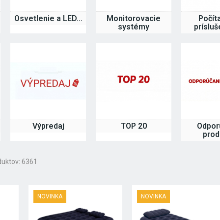
Osvetlenie a LED...
Monitorovacie
Počít
systémy
príslu
Výpredaj
TOP 20
Odpor
prod
duktov: 6361
NOVINKA
NOVINKA