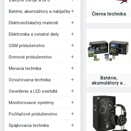
Záložné zdroje a UPS

Batérie, akumulátory a nabíjačky
Čierna technika

Elektroinštalačný materiál

Elektronika a ostatné diely

GSM príslušenstvo

Domové príslušenstvo

Meracia technika
Batérie,

Ozvučovacia technika
akumulátory a...

Osvetlenie a LED svietidlá

Monitorovacie systémy

Počítačové príslušenstvo

Spájkovacia technika