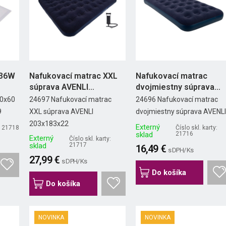
 36W
Nafukovací matrac XXL
Nafukovací matrac
súprava AVENLI
dvojmiestny súprava
203x183x22
AVENLI...
60x60
24697 Nafukovací matrac
24696 Nafukovací matrac
9
XXL súprava AVENLI
dvojmiestny súprava AVENLI.
203x183x22
Externý
y: 21718
Číslo skl. karty:
sklad
21716
Externý
Číslo skl. karty:
sklad
21717
16,49 €
s DPH/ Ks
27,99 €
s DPH/ Ks
Do košíka
Do košíka
NOVINKA
NOVINKA