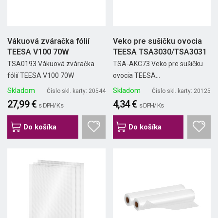
Vákuová zváračka fólií
Veko pre sušičku ovocia
TEESA V100 70W
TEESA TSA3030/TSA3031
TSA0193 Vákuová zváračka
TSA-AKC73 Veko pre sušičku
fólií TEESA V100 70W
ovocia TEESA...
Skladom
Skladom
Číslo skl. karty: 20544
Číslo skl. karty: 20125
27,99 €
4,34 €
s DPH/ Ks
s DPH/ Ks
Do košíka
Do košíka