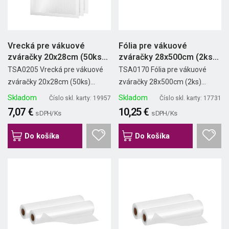
Vrecká pre vákuové
Fólia pre vákuové
zváračky 20x28cm (50ks)
zváračky 28x500cm (2ks)
TEESA
TEESA
TSA0205 Vrecká pre vákuové
TSA0170 Fólia pre vákuové
zváračky 20x28cm (50ks)...
zváračky 28x500cm (2ks)...
Skladom
Skladom
Číslo skl. karty: 19957
Číslo skl. karty: 17731
7,07 €
10,25 €
s DPH/ Ks
s DPH/ Ks
Do košíka
Do košíka