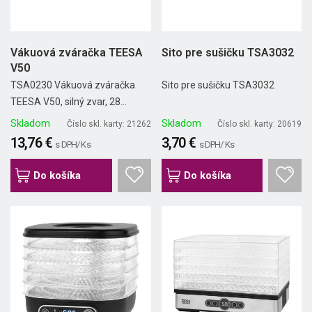
Vákuová zváračka TEESA
Sito pre sušičku TSA3032
V50
TSA0230 Vákuová zváračka
Sito pre sušičku TSA3032
TEESA V50, silný zvar, 28...
Skladom
Skladom
Číslo skl. karty: 21262
Číslo skl. karty: 20619
13,76 €
3,70 €
s DPH/ Ks
s DPH/ Ks
Do košíka
Do košíka