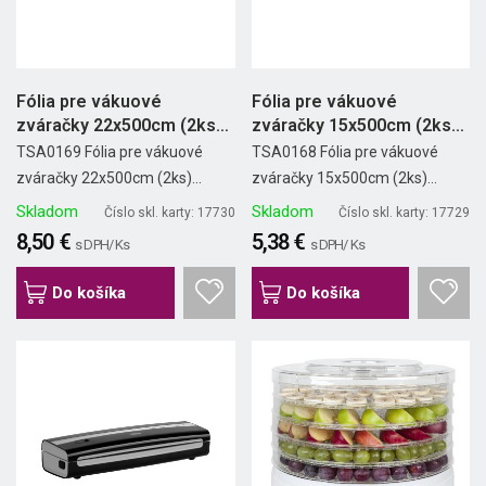
Fólia pre vákuové
Fólia pre vákuové
zváračky 22x500cm (2ks)
zváračky 15x500cm (2ks)
TEESA
TEESA
TSA0169 Fólia pre vákuové
TSA0168 Fólia pre vákuové
zváračky 22x500cm (2ks)...
zváračky 15x500cm (2ks)...
Skladom
Skladom
Číslo skl. karty: 17730
Číslo skl. karty: 17729
8,50 €
5,38 €
s DPH/ Ks
s DPH/ Ks
Do košíka
Do košíka