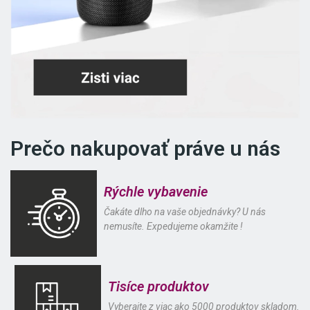
Prečo nakupovať práve u nás
Rýchle vybavenie
Čakáte dlho na vaše objednávky? U nás
nemusíte. Expedujeme okamžite !
Tisíce produktov
Vyberajte z viac ako 5000 produktov skladom.