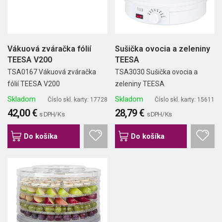
Vákuová zváračka fólií
Sušička ovocia a zeleniny
TEESA V200
TEESA
TSA0167 Vákuová zváračka
TSA3030 Sušička ovocia a
fólií TEESA V200
zeleniny TEESA
Skladom
Skladom
Číslo skl. karty: 17728
Číslo skl. karty: 15611
42,00 €
28,79 €
s DPH/ Ks
s DPH/ Ks
Do košíka
Do košíka