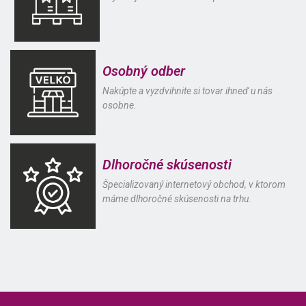
Osobný odber
Nakúpte a vyzdvihnite si tovar ihneď u nás
osobne.
Dlhoročné skúsenosti
Špecializovaný internetový obchod, v ktorom
máme dlhoročné skúsenosti na trhu.