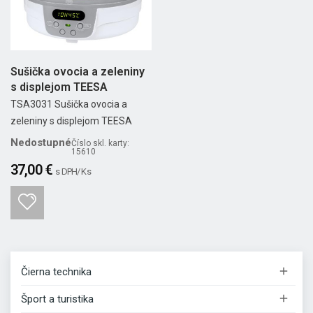
Sušička ovocia a zeleniny
s displejom TEESA
TSA3031 Sušička ovocia a
zeleniny s displejom TEESA
Nedostupné
Číslo skl. karty:
15610
37,00 €
s DPH/ Ks

Čierna technika

Šport a turistika