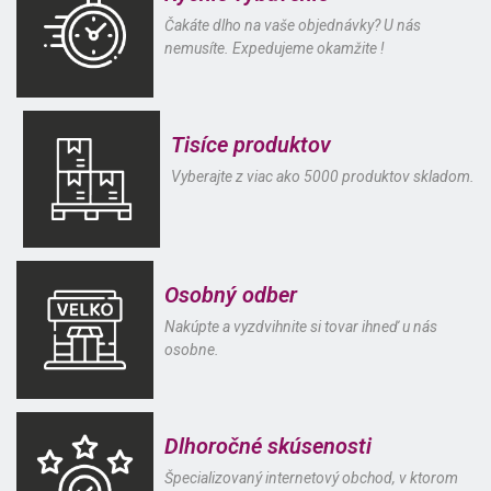
Čakáte dlho na vaše objednávky? U nás
nemusíte. Expedujeme okamžite !
Tisíce produktov
Vyberajte z viac ako 5000 produktov skladom.
Osobný odber
Nakúpte a vyzdvihnite si tovar ihneď u nás
osobne.
Dlhoročné skúsenosti
Špecializovaný internetový obchod, v ktorom