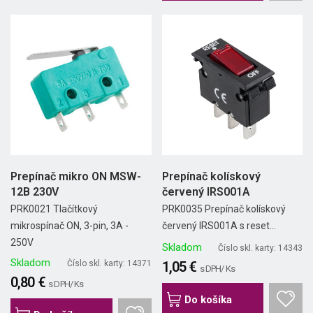
Prepínač mikro ON MSW-
Prepínač kolískový
12B 230V
červený IRS001A
PRK0021 Tlačítkový
PRK0035 Prepínač kolískový
mikrospínač ON, 3-pin, 3A -
červený IRS001A s reset...
250V
Skladom
Číslo skl. karty: 14343
Skladom
Číslo skl. karty: 14371
1,05 €
s DPH/ Ks
0,80 €
s DPH/ Ks
Do košíka