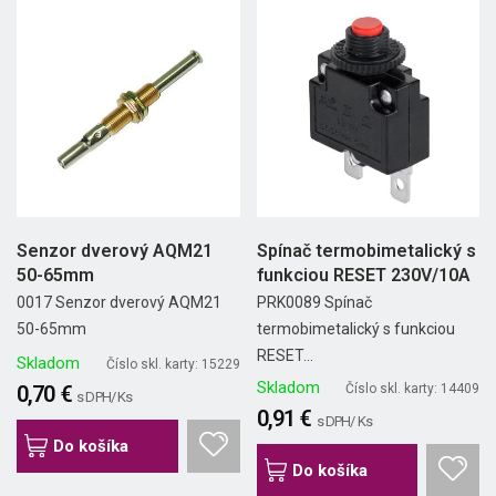
Senzor dverový AQM21
Spínač termobimetalický s
50-65mm
funkciou RESET 230V/10A
0017 Senzor dverový AQM21
PRK0089 Spínač
50-65mm
termobimetalický s funkciou
RESET...
Skladom
Číslo skl. karty: 15229
Skladom
0,70 €
Číslo skl. karty: 14409
s DPH/ Ks
0,91 €
s DPH/ Ks
Do košíka
Do košíka