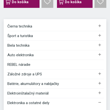
Do košíka
Do košíka

Čierna technika

Šport a turistika

Biela technika

Auto elektronika
REBEL náradie

Záložné zdroje a UPS

Batérie, akumulátory a nabíjačky

Elektroinštalačný materiál

Elektronika a ostatné diely