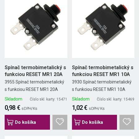
Spínač termobimetalický s
Spínač termobimetalický s
funkciou RESET MR1 20A
funkciou RESET MR1 10A
3955 Spínač termobimetalický
3930 Spínač termobimetalický
s funkciou RESET MR1 20A
s funkciou RESET MR1 10A
Skladom
Skladom
Číslo skl. karty: 15471
Číslo skl. karty: 15469
0,98 €
1,02 €
s DPH/ Ks
s DPH/ Ks
Do košíka
Do košíka