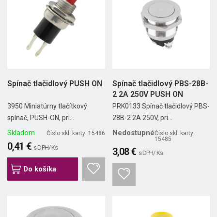
Spínač tlačidlový PUSH ON
Spínač tlačidlový PBS-28B-
2 2A 250V PUSH ON
3950 Miniatúrny tlačítkový
PRK0133 Spínač tlačidlový PBS-
spínač, PUSH-ON, pri...
28B-2 2A 250V, pri...
Skladom
Nedostupné
Číslo skl. karty: 15486
Číslo skl. karty:
15485
0,41 €
s DPH/ Ks
3,08 €
s DPH/ Ks
Do košíka