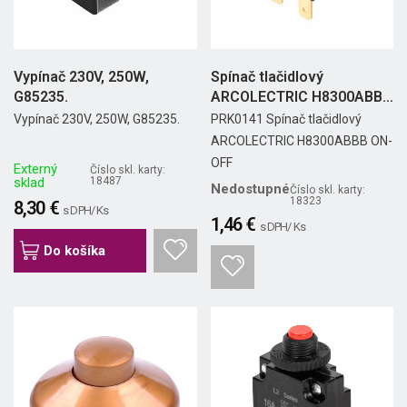
Vypínač 230V, 250W,
Spínač tlačidlový
G85235.
ARCOLECTRIC H8300ABBB
ON-OFF
Vypínač 230V, 250W, G85235.
PRK0141 Spínač tlačidlový
ARCOLECTRIC H8300ABBB ON-
OFF
Externý
Číslo skl. karty:
sklad
18487
Nedostupné
Číslo skl. karty:
18323
8,30 €
s DPH/ Ks
1,46 €
s DPH/ Ks
Do košíka