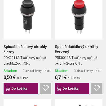
Spínač tlačidlový okrúhly
Spínač tlačidlový okrúhly
čierny
červený
PRK0011A Tlačítkový spínač-
PRK0011B Tlačítkový spínač-
okrúhly,2-pin, ON...
okrúhly,2-pin, ON...
Skladom
Skladom
Číslo skl. karty: 15480
Číslo skl. karty: 15479
0,50 €
0,71 €
s DPH/ Ks
s DPH/ Ks
Do košíka
Do košíka