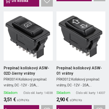
Do košíka
Prepínač kolískový ASW-
Prepínač kolískový ASW-
02D čierny vrátny
01 vrátny
PRK0014 Kolískový prepínač
PRK0012 Kolískový prepínač
vrátny, DC -12V - 20A,...
vrátny, DC -12V - 20A,...
Skladom
Skladom
Číslo skl. karty: 14338
Číslo skl. karty: 14337
3,51 €
2,90 €
s DPH/ Ks
s DPH/ Ks