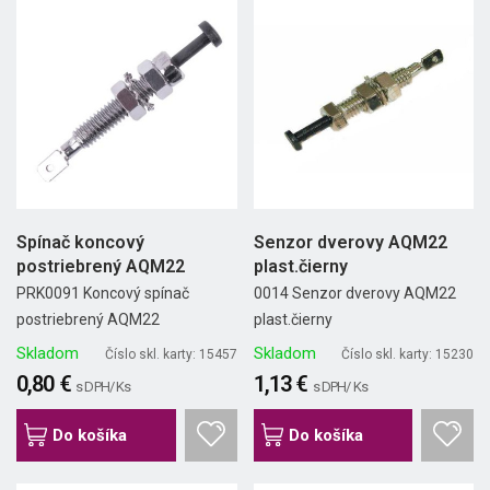
Spínač koncový
Senzor dverovy AQM22
postriebrený AQM22
plast.čierny
PRK0091 Koncový spínač
0014 Senzor dverovy AQM22
postriebrený AQM22
plast.čierny
Skladom
Skladom
Číslo skl. karty: 15457
Číslo skl. karty: 15230
0,80 €
1,13 €
s DPH/ Ks
s DPH/ Ks
Do košíka
Do košíka