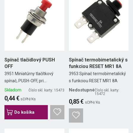
Spínač tlačidlový PUSH
Spínač termobimetalický s
OFF
funkciou RESET MR1 8A
3951 Miniatúrny tlačítkový
3953 Spínač termobimetalický
spínač, PUSH-OFF, pri...
s funkciou RESET MR1 8A
Skladom
Nedostupné
Číslo skl. karty: 15473
Číslo skl. karty:
15472
0,44 €
s DPH/ Ks
0,85 €
s DPH/ Ks
Do košíka