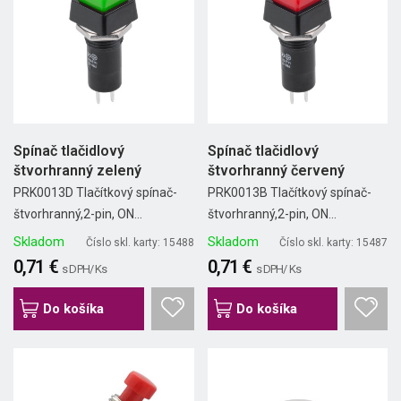
Spínač tlačidlový
Spínač tlačidlový
štvorhranný zelený
štvorhranný červený
PRK0013D Tlačítkový spínač-
PRK0013B Tlačítkový spínač-
štvorhranný,2-pin, ON...
štvorhranný,2-pin, ON...
Skladom
Skladom
Číslo skl. karty: 15488
Číslo skl. karty: 15487
0,71 €
0,71 €
s DPH/ Ks
s DPH/ Ks
Do košíka
Do košíka