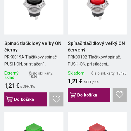
Spínač tlačidlový veľký ON
Spínač tlačidlový veľký ON
čierny
červený
PRK0019A Tlačítkový spínač,
PRK0019B Tlačítkový spínač,
PUSH-ON, pri stlačení...
PUSH-ON, pri stlačení...
Externý
Skladom
Číslo skl. karty:
Číslo skl. karty: 15490
sklad
15491
1,21 €
s DPH/ Ks
1,21 €
s DPH/ Ks
Do košíka
Do košíka