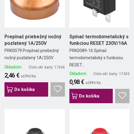
Prepínač priebežný nožný
Spínač termobimetalický s
pozlatený 1A/250V
funkciou RESET 230V/16A
PRK0079 Prepínač priebežný
PRK0089-16 Spínač
nožný pozlatený 1A/250V
termobimetalický s funkciou
RESET...
Skladom
Číslo skl. karty: 17606
Skladom
2,46 €
Číslo skl. karty: 17433
s DPH/ Ks
0,98 €
s DPH/ Ks
Do košíka
Do košíka