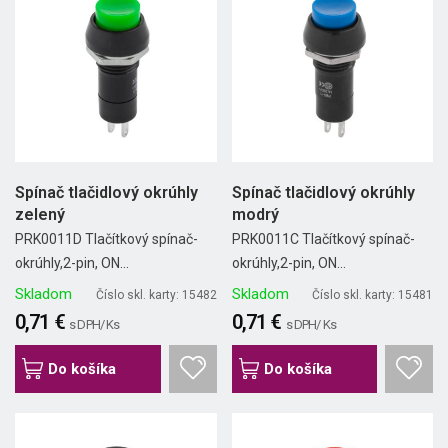
Spínač tlačidlový okrúhly
Spínač tlačidlový okrúhly
zelený
modrý
PRK0011D Tlačítkový spínač-
PRK0011C Tlačítkový spínač-
okrúhly,2-pin, ON...
okrúhly,2-pin, ON...
Skladom
Skladom
Číslo skl. karty: 15482
Číslo skl. karty: 15481
0,71 €
0,71 €
s DPH/ Ks
s DPH/ Ks
Do košíka
Do košíka