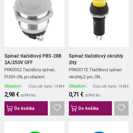
Spínač tlačidlový PBS-28B
Spínač tlačidlový okrúhly
2A/250V OFF
žltý
PRK0052 Tlačidlovy spínač,
PRK0011E Tlačítkový spínač-
PUSH-ON, pri stlačení...
okrúhly,2-pin, ON...
Skladom
Skladom
Číslo skl. karty: 15484
Číslo skl. karty: 15483
2,98 €
0,71 €
s DPH/ Ks
s DPH/ Ks
Do košíka
Do košíka