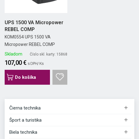
UPS 1500 VA Micropower
REBEL COMP
KOM0554 UPS 1500 VA
Micropower REBEL COMP
Skladom
Číslo skl. karty: 15868
107,00 €
s DPH/ Ks
Do košíka

Čierna technika

Šport a turistika

Biela technika