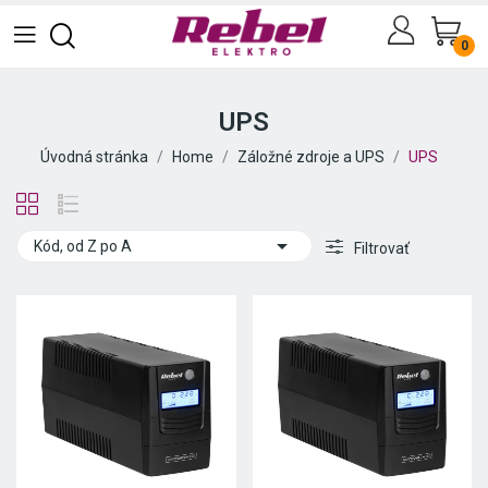
0
UPS
Úvodná stránka
Home
Záložné zdroje a UPS
UPS

Kód, od Z po A
Filtrovať