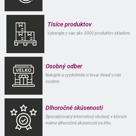
Tisíce produktov
Vyberajte z viac ako 5000 produktov skladom.
Osobný odber
Nakúpte a vyzdvihnite si tovar ihneď u nás
osobne.
Dlhoročné skúsenosti
Špecializovaný internetový obchod, v ktorom
máme dlhoročné skúsenosti na trhu.