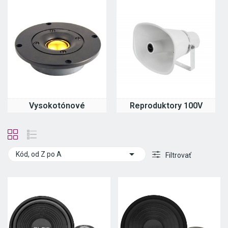
Vysokotónové
Reproduktory 100V

Kód, od Z po A
Filtrovať