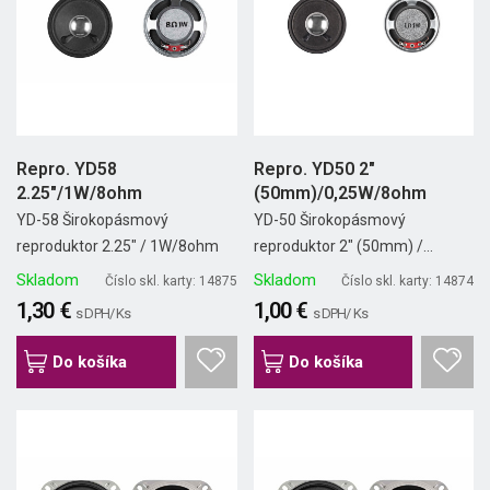
Repro. YD58
Repro. YD50 2"
2.25"/1W/8ohm
(50mm)/0,25W/8ohm
YD-58 Širokopásmový
YD-50 Širokopásmový
reproduktor 2.25" / 1W/8ohm
reproduktor 2" (50mm) /...
Skladom
Skladom
Číslo skl. karty: 14875
Číslo skl. karty: 14874
1,30 €
1,00 €
s DPH/ Ks
s DPH/ Ks
Do košíka
Do košíka