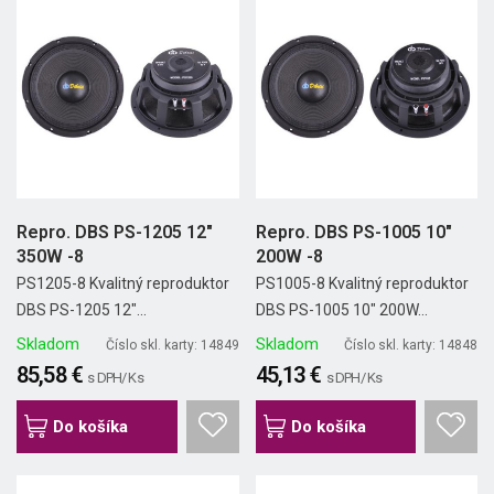
Repro. DBS PS-1205 12"
Repro. DBS PS-1005 10"
350W -8
200W -8
PS1205-8 Kvalitný reproduktor
PS1005-8 Kvalitný reproduktor
DBS PS-1205 12"...
DBS PS-1005 10" 200W...
Skladom
Skladom
Číslo skl. karty: 14849
Číslo skl. karty: 14848
85,58 €
45,13 €
s DPH/ Ks
s DPH/ Ks
Do košíka
Do košíka