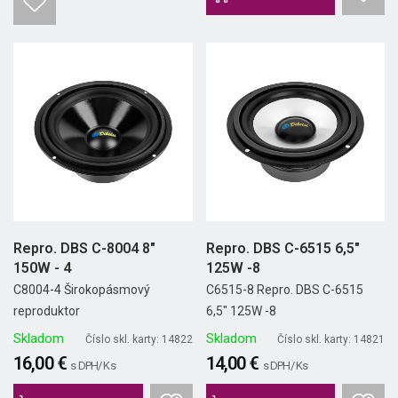
Repro. DBS C-8004 8"
Repro. DBS C-6515 6,5"
150W - 4
125W -8
C8004-4 Širokopásmový
C6515-8 Repro. DBS C-6515
reproduktor
6,5" 125W -8
Skladom
Skladom
Číslo skl. karty: 14822
Číslo skl. karty: 14821
16,00 €
14,00 €
s DPH/ Ks
s DPH/ Ks