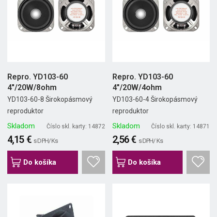
Repro. YD103-60
Repro. YD103-60
4"/20W/8ohm
4"/20W/4ohm
YD103-60-8 Širokopásmový
YD103-60-4 Širokopásmový
reproduktor
reproduktor
Skladom
Skladom
Číslo skl. karty: 14872
Číslo skl. karty: 14871
4,15 €
2,56 €
s DPH/ Ks
s DPH/ Ks
Do košíka
Do košíka