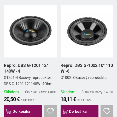
Repro. DBS G-1201 12"
Repro. DBS G-1002 10" 110
140W -4
W -8
G1201-4 Basový reproduktor
G1002-8 Basový reproduktor
DBS G-1201 12" 140W -4Ohm
Skladom
Skladom
Číslo skl. karty: 14831
Číslo skl. karty: 14830
20,50 €
18,11 €
s DPH/ Ks
s DPH/ Ks
Do košíka
Do košíka