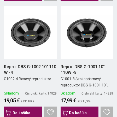
Repro. DBS G-1002 10" 110
Repro. DBS G-1001 10"
W -4
110W -8
G1002-4 Basový reproduktor
G1001-8 Širokopásmový
reproduktor DBS G-1001 10"...
Skladom
Skladom
Číslo skl. karty: 14829
Číslo skl. karty: 14828
19,05 €
17,99 €
s DPH/ Ks
s DPH/ Ks
Do košíka
Do košíka