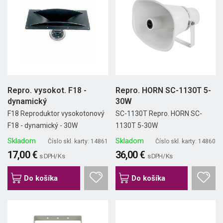
Repro. vysokot. F18 -
Repro. HORN SC-1130T 5-
dynamický
30W
F18 Reproduktor vysokotonový
SC-1130T Repro. HORN SC-
F18 - dynamický - 30W
1130T 5-30W
Skladom
Skladom
Číslo skl. karty: 14861
Číslo skl. karty: 14860
17,00 €
36,00 €
s DPH/ Ks
s DPH/ Ks
Do košíka
Do košíka