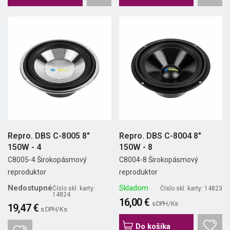
Repro. DBS C-8005 8"
Repro. DBS C-8004 8"
150W - 4
150W - 8
C8005-4 Širokopásmový
C8004-8 Širokopásmový
reproduktor
reproduktor
Nedostupné
Skladom
Číslo skl. karty:
Číslo skl. karty: 14823
14824
16,00 €
s DPH/ Ks
19,47 €
s DPH/ Ks
Do košíka