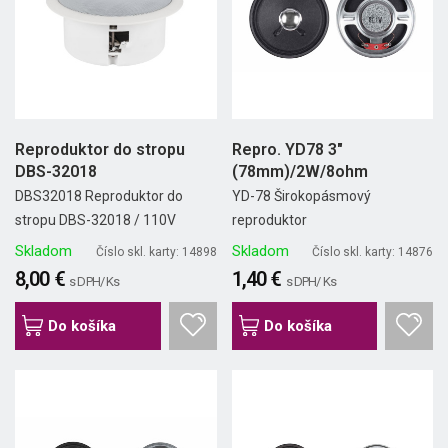
Reproduktor do stropu
Repro. YD78 3"
DBS-32018
(78mm)/2W/8ohm
DBS32018 Reproduktor do
YD-78 Širokopásmový
stropu DBS-32018 / 110V
reproduktor
Skladom
Skladom
Číslo skl. karty: 14898
Číslo skl. karty: 14876
8,00 €
1,40 €
s DPH/ Ks
s DPH/ Ks
Do košíka
Do košíka