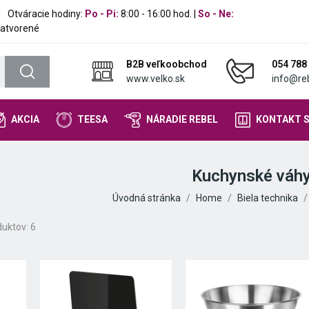
Otváracie hodiny:
Po - Pi:
8:00 - 16:00 hod. |
So - Ne:
atvorené
B2B veľkoobchod
054 788
www.velko.sk
info@reb
AKCIA
TEESA
NÁRADIE REBEL
KONTAKT 
Kuchynské váh
Úvodná stránka
Home
Biela technika
uktov: 6