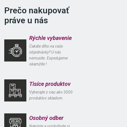
Prečo nakupovať
práve u nás
Rýchle vybavenie
Čakáte dlho na vaše
objednávky? U nás
nemusíte. Expedujeme
okamžite !
Tisíce produktov
Vyberajte z viac ako 5000
produktov skladom.
Osobný odber
Nakúpte a vyzdvihnite si