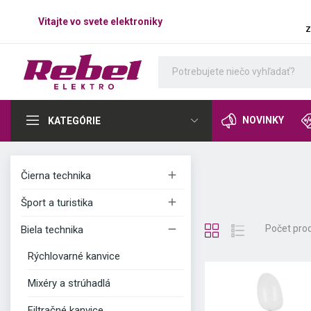
Vitajte vo svete elektroniky
z
NOVINKY
KATEGÓRIE

Čierna technika

Šport a turistika

Počet prod
Biela technika
Rýchlovarné kanvice
Mixéry a strúhadlá
Filtračné kanvice