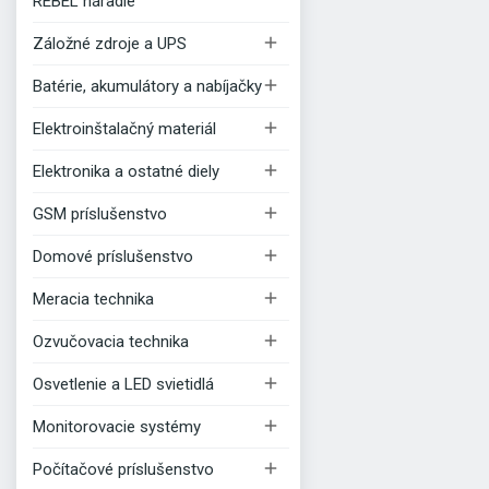
REBEL náradie

Záložné zdroje a UPS

Batérie, akumulátory a nabíjačky

Elektroinštalačný materiál

Elektronika a ostatné diely

GSM príslušenstvo

Domové príslušenstvo

Meracia technika

Ozvučovacia technika

Osvetlenie a LED svietidlá

Monitorovacie systémy

Počítačové príslušenstvo