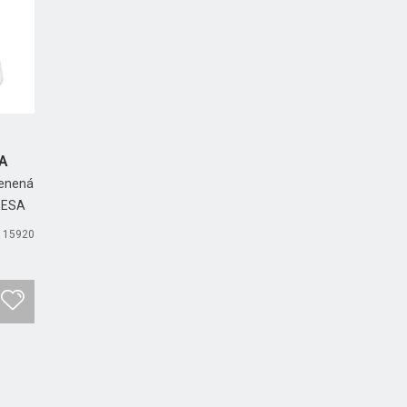
SA
lenená
TEESA
y: 15920