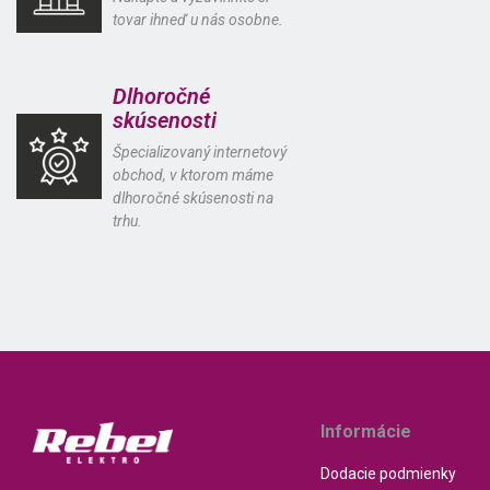
tovar ihneď u nás osobne.
Dlhoročné
skúsenosti
Špecializovaný internetový
obchod, v ktorom máme
dlhoročné skúsenosti na
trhu.
Informácie
Dodacie podmienky