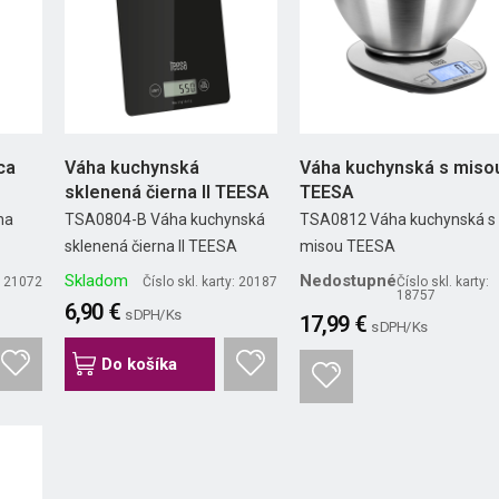
ca
Váha kuchynská
Váha kuchynská s miso
sklenená čierna II TEESA
TEESA
ha
TSA0804-B Váha kuchynská
TSA0812 Váha kuchynská s
sklenená čierna II TEESA
misou TEESA
Skladom
Nedostupné
y: 21072
Číslo skl. karty: 20187
Číslo skl. karty:
18757
6,90 €
s DPH/ Ks
17,99 €
s DPH/ Ks
Do košíka