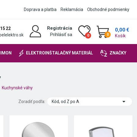
Doprava a platba
Reklamácia
Obchodné podmienky
Registrácia
 15 22
0,00 €
Prihlásiť sa
elelektro.sk
0
Košík
0
SIMON
ELEKTROINŠTALAČNÝ MATERIÁL
ZNAČKY
y
Kuchynské váhy

Zoradiť podľa:
Kód, od Z po A