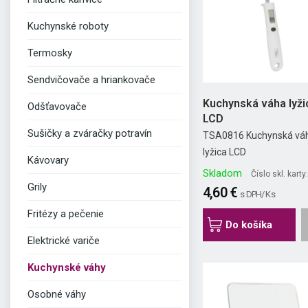
Kuchynské roboty
Termosky
Sendvičovače a hriankovače
Kuchynská váha lyži
Odšťavovače
LCD
Sušičky a zváračky potravín
TSA0816 Kuchynská vá
lyžica LCD
Kávovary
Skladom
Číslo skl. kart
Grily
4,60 €
s DPH/ Ks
Fritézy a pečenie
Do košíka
Elektrické variče
Kuchynské váhy
Osobné váhy