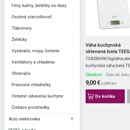
Fény, kulmy, žehličky na vlasy
Osobná starostlivosť
Tlakomery
Žehličky
Váha kuchynská
Vysávače, mopy, čistenie
sklenená biela TEE
TSA0804W Digitálna sk
Ventilátory a chladenie
kuchynská váha biela 
Ohrievače
Skladom
Číslo skl. kart
9,00 €
s DPH/ Ks
Prenosné chladničky
Ostatné vybavenie kuchyne
Do košíka
Čistiace prostriedky

Auto elektronika