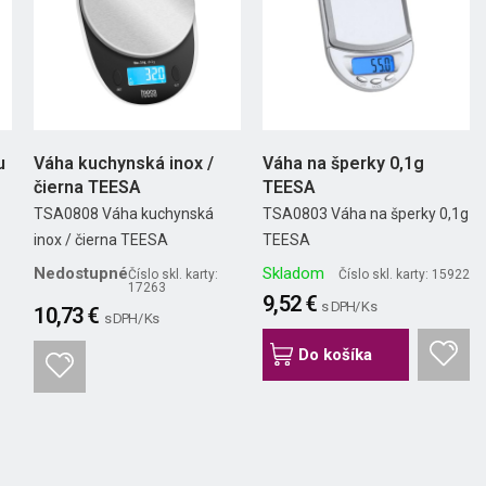
u
Váha kuchynská inox /
Váha na šperky 0,1g
čierna TEESA
TEESA
TSA0808 Váha kuchynská
TSA0803 Váha na šperky 0,1g
inox / čierna TEESA
TEESA
Nedostupné
Skladom
Číslo skl. karty:
Číslo skl. karty: 15922
17263
9,52 €
s DPH/ Ks
10,73 €
s DPH/ Ks
Do košíka