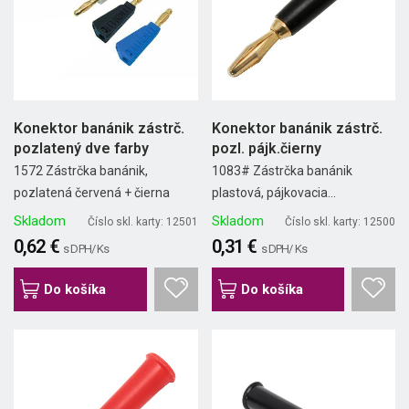
Konektor banánik zástrč.
Konektor banánik zástrč.
pozlatený dve farby
pozl. pájk.čierny
1572 Zástrčka banánik,
1083# Zástrčka banánik
pozlatená červená + čierna
plastová, pájkovacia...
Skladom
Skladom
Číslo skl. karty: 12501
Číslo skl. karty: 12500
0,62 €
0,31 €
s DPH/ Ks
s DPH/ Ks
Do košíka
Do košíka