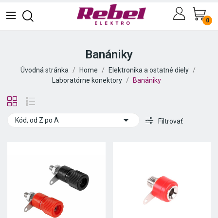
0
Banániky
Úvodná stránka
Home
Elektronika a ostatné diely
Laboratórne konektory
Banániky

Kód, od Z po A
Filtrovať