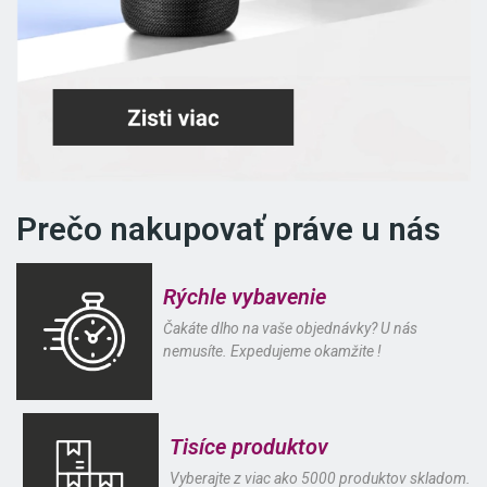
Prečo nakupovať práve u nás
Rýchle vybavenie
Čakáte dlho na vaše objednávky? U nás
nemusíte. Expedujeme okamžite !
Tisíce produktov
Vyberajte z viac ako 5000 produktov skladom.