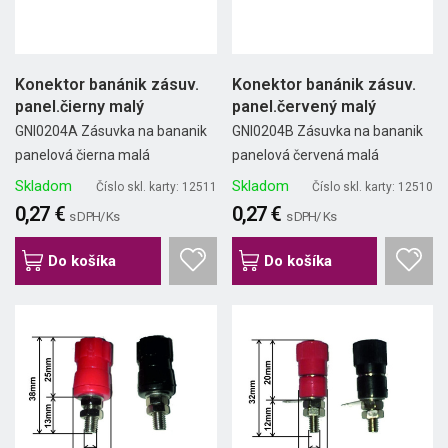
Konektor banánik zásuv.
Konektor banánik zásuv.
panel.čierny malý
panel.červený malý
GNI0204A Zásuvka na bananik
GNI0204B Zásuvka na bananik
panelová čierna malá
panelová červená malá
Skladom
Skladom
Číslo skl. karty: 12511
Číslo skl. karty: 12510
0,27 €
0,27 €
s DPH/ Ks
s DPH/ Ks
Do košíka
Do košíka