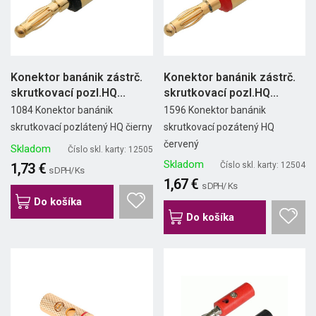
Konektor banánik zástrč.
Konektor banánik zástrč.
skrutkovací pozl.HQ...
skrutkovací pozl.HQ...
1084 Konektor banánik
1596 Konektor banánik
skrutkovací pozlátený HQ čierny
skrutkovací pozátený HQ
červený
Skladom
Číslo skl. karty: 12505
Skladom
1,73 €
Číslo skl. karty: 12504
s DPH/ Ks
1,67 €
s DPH/ Ks
Do košíka
Do košíka