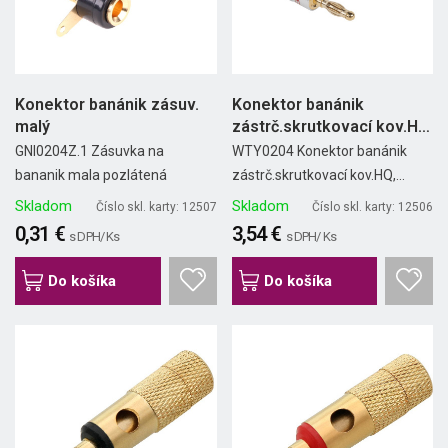
Konektor banánik zásuv.
Konektor banánik
malý
zástrč.skrutkovací kov.HQ
(2ks)
GNI0204Z.1 Zásuvka na
WTY0204 Konektor banánik
bananik mala pozlátená
zástrč.skrutkovací kov.HQ,...
Skladom
Skladom
Číslo skl. karty: 12507
Číslo skl. karty: 12506
0,31 €
3,54 €
s DPH/ Ks
s DPH/ Ks
Do košíka
Do košíka