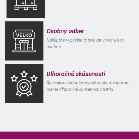
Osobný odber
Nakúpte a vyzdvihnite si tovar ihneď u nás
osobne.
Dlhoročné skúsenosti
Špecializovaný internetový obchod, v ktorom
máme dlhoročné skúsenosti na trhu.