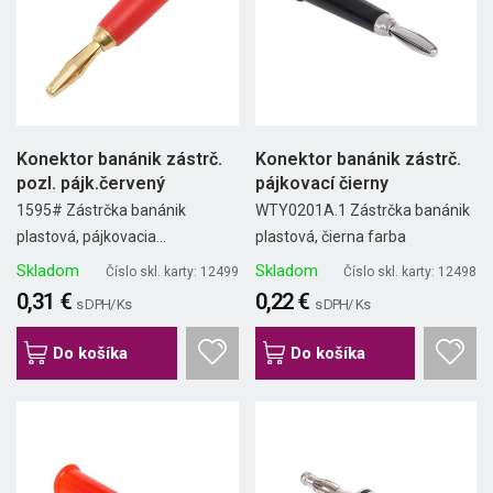
Konektor banánik zástrč.
Konektor banánik zástrč.
pozl. pájk.červený
pájkovací čierny
1595# Zástrčka banánik
WTY0201A.1 Zástrčka banánik
plastová, pájkovacia...
plastová, čierna farba
Skladom
Skladom
Číslo skl. karty: 12499
Číslo skl. karty: 12498
0,31 €
0,22 €
s DPH/ Ks
s DPH/ Ks
Do košíka
Do košíka