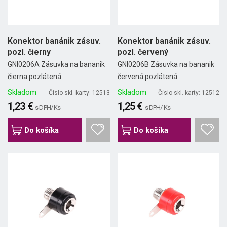
Konektor banánik zásuv.
Konektor banánik zásuv.
pozl. čierny
pozl. červený
GNI0206A Zásuvka na bananik
GNI0206B Zásuvka na bananik
čierna pozlátená
červená pozlátená
Skladom
Skladom
Číslo skl. karty: 12513
Číslo skl. karty: 12512
1,23 €
1,25 €
s DPH/ Ks
s DPH/ Ks
Do košíka
Do košíka