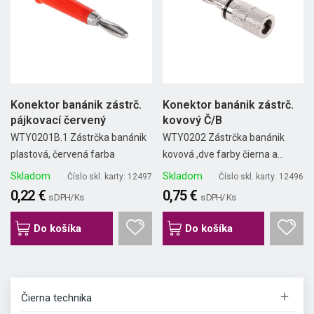
Konektor banánik zástrč.
Konektor banánik zástrč.
pájkovací červený
kovový Č/B
WTY0201B.1 Zástrčka banánik
WTY0202 Zástrčka banánik
plastová, červená farba
kovová ,dve farby čierna a...
Skladom
Skladom
Číslo skl. karty: 12497
Číslo skl. karty: 12496
0,22 €
0,75 €
s DPH/ Ks
s DPH/ Ks
Do košíka
Do košíka

Čierna technika