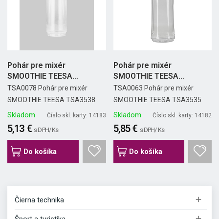
Pohár pre mixér
Pohár pre mixér
SMOOTHIE TEESA
SMOOTHIE TEESA
TSA3538
TSA3535
TSA0078 Pohár pre mixér
TSA0063 Pohár pre mixér
SMOOTHIE TEESA TSA3538
SMOOTHIE TEESA TSA3535
Skladom
Skladom
Číslo skl. karty: 14183
Číslo skl. karty: 14182
5,13 €
5,85 €
s DPH/ Ks
s DPH/ Ks
Do košíka
Do košíka

Čierna technika
