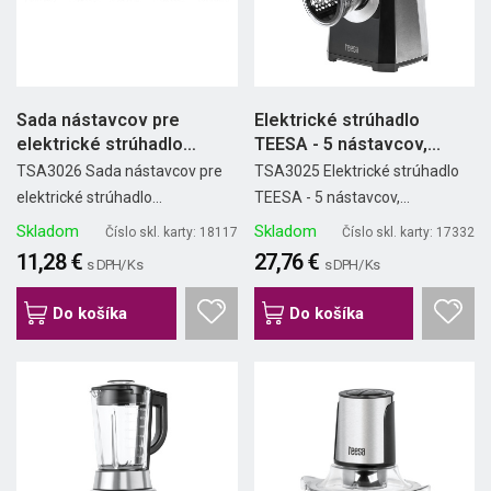
Sada nástavcov pre
Elektrické strúhadlo
elektrické strúhadlo
TEESA - 5 nástavcov,...
TSA3025...
TSA3026 Sada nástavcov pre
TSA3025 Elektrické strúhadlo
elektrické strúhadlo...
TEESA - 5 nástavcov,...
Skladom
Skladom
Číslo skl. karty: 18117
Číslo skl. karty: 17332
11,28 €
27,76 €
s DPH/ Ks
s DPH/ Ks
Do košíka
Do košíka