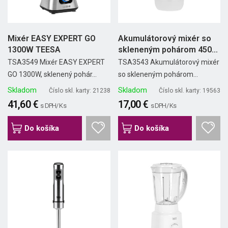
Mixér EASY EXPERT GO
Akumulátorový mixér so
1300W TEESA
skleneným pohárom 450
ml...
TSA3549 Mixér EASY EXPERT
TSA3543 Akumulátorový mixér
GO 1300W, sklenený pohár...
so skleneným pohárom...
Skladom
Skladom
Číslo skl. karty: 21238
Číslo skl. karty: 19563
41,60 €
17,00 €
s DPH/ Ks
s DPH/ Ks
Do košíka
Do košíka