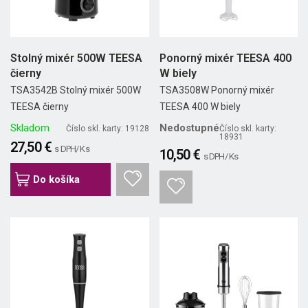
Stolný mixér 500W TEESA
Ponorný mixér TEESA 400
čierny
W biely
TSA3542B Stolný mixér 500W
TSA3508W Ponorný mixér
TEESA čierny
TEESA 400 W biely
Skladom
Nedostupné
Číslo skl. karty: 19128
Číslo skl. karty:
18931
27,50 €
s DPH/ Ks
10,50 €
s DPH/ Ks
Do košíka