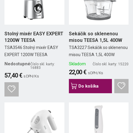
Stolný mixér EASY EXPERT
Sekáčik so sklenenou
1200W TEESA
misou TEESA 1,5L 400W
TSA3546 Stolný mixér EASY
TSA3227 Sekáčik so sklenenou
EXPERT 1200W TEESA
misou TEESA 1,5L 400W
Nedostupné
Skladom
Číslo skl. karty:
Číslo skl. karty: 15220
16883
22,00 €
s DPH/ Ks
57,40 €
s DPH/ Ks
Do košíka