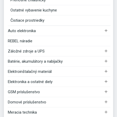
Prenosné chladničky
Ostatné vybavenie kuchyne
Čistiace prostriedky

Auto elektronika
REBEL náradie

Záložné zdroje a UPS

Batérie, akumulátory a nabíjačky

Elektroinštalačný materiál

Elektronika a ostatné diely

GSM príslušenstvo

Domové príslušenstvo

Meracia technika