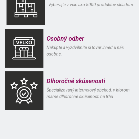
Vyberajte z viac ako 5000 produktov skladom.
Osobný odber
Nakúpte a vyzdvihnite si tovar ihneď u nás
osobne.
Dlhoročné skúsenosti
Špecializovaný internetový obchod, v ktorom
máme dlhoročné skúsenosti na trhu.