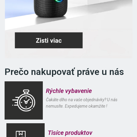
Prečo nakupovať práve u nás
Rýchle vybavenie
Čakáte dlho na vaše objednávky? U nás
nemusíte. Expedujeme okamžite !
Tisíce produktov