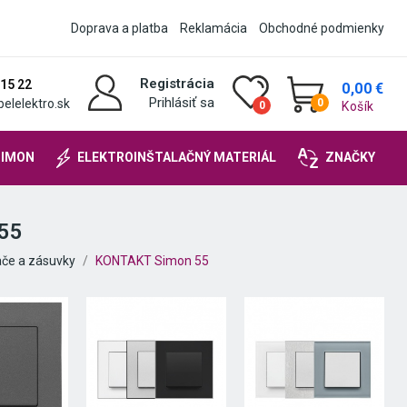
Doprava a platba
Reklamácia
Obchodné podmienky
Registrácia
 15 22
0,00 €
Prihlásiť sa
elelektro.sk
0
Košík
0
SIMON
ELEKTROINŠTALAČNÝ MATERIÁL
ZNAČKY
55
ače a zásuvky
KONTAKT Simon 55