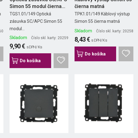
Simon 55 modul čierna
čierna matná
matná
n
TGS1.01/149 Optická
TPK1.01/149 Káblový výstup
zásuvka SC/APC Simon 55
Simon 55 čierna matná
modul...
Skladom
260
Číslo skl. karty: 20258
Skladom
Číslo skl. karty: 20259
8,43 €
s DPH/ Ks
9,90 €
s DPH/ Ks
Do košíka
Do košíka