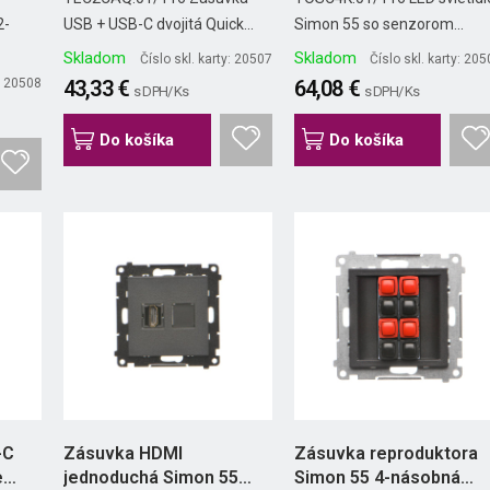
2-
USB + USB-C dvojitá Quick...
Simon 55 so senzorom...
Skladom
Skladom
Číslo skl. karty: 20507
Číslo skl. karty: 20
y: 20508
43,33 €
64,08 €
s DPH/ Ks
s DPH/ Ks
Do košíka
Do košíka
-C
Zásuvka HDMI
Zásuvka reproduktora
e
jednoduchá Simon 55
Simon 55 4-násobná