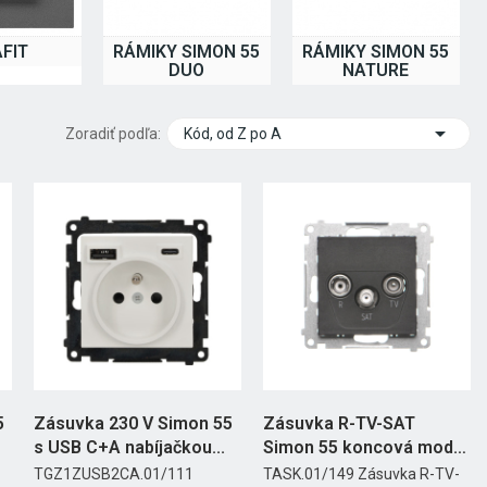
FIT
RÁMIKY SIMON 55
RÁMIKY SIMON 55
DUO
NATURE

Zoradiť podľa:
Kód, od Z po A
5
Zásuvka 230 V Simon 55
Zásuvka R-TV-SAT
s USB C+A nabíjačkou...
Simon 55 koncová modul
čierna...
TGZ1ZUSB2CA.01/111
TASK.01/149 Zásuvka R-TV-