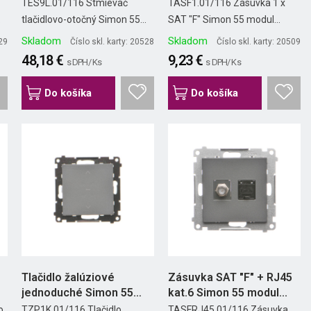
LED...
matný
TES9L.01/116 Stmievač
TASF1.01/116 Zásuvka 1 x
.
tlačidlovo-otočný Simon 55...
SAT "F" Simon 55 modul...
Skladom
Skladom
529
Číslo skl. karty: 20528
Číslo skl. karty: 20509
48,18 €
9,23 €
s DPH/ Ks
s DPH/ Ks
Do košíka
Do košíka
Tlačidlo žalúziové
Zásuvka SAT "F" + RJ45
jednoduché Simon 55
kat.6 Simon 55 modul...
modul...
o
TZP1K.01/116 Tlačidlo
TASFRJ45.01/116 Zásuvka