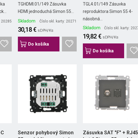
modul čierna...
čierna...
vka
TGHDMI.01/149 Zásuvka
TGL4.01/149 Zásuvka
k...
HDMI jednoduchá Simon 55...
reproduktora Simon 55 4-
násobná...
Skladom
y: 20285
Číslo skl. karty: 20271
Skladom
30,18 €
Číslo skl. karty: 20
s DPH/ Ks
19,82 €
s DPH/ Ks
Do košíka
Do košíka
-C
Senzor pohybový Simon
Zásuvka SAT "F" + RJ45