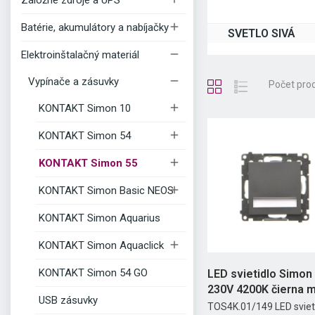
Záložné zdroje a UPS

Batérie, akumulátory a nabíjačky
SVETLO SIVÁ

Elektroinštalačný materiál

Vypínače a zásuvky
Počet pro

KONTAKT Simon 10

KONTAKT Simon 54

KONTAKT Simon 55

KONTAKT Simon Basic NEOS
KONTAKT Simon Aquarius

KONTAKT Simon Aquaclick
KONTAKT Simon 54 GO
LED svietidlo Simon 
230V 4200K čierna 
USB zásuvky
TOS4K.01/149 LED sviet