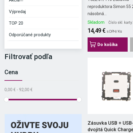
Akcia!!!
reproduktora Simon 55 
Výpredaj
násobná...
Skladom
Číslo skl. kart
TOP 20
14,49 €
s DPH/ Ks
Odporúčané produkty
Do košíka
Filtrovať podľa
Cena
0,00 € - 92,00 €
Zásuvka USB + USB
dvojitá Quick Charg