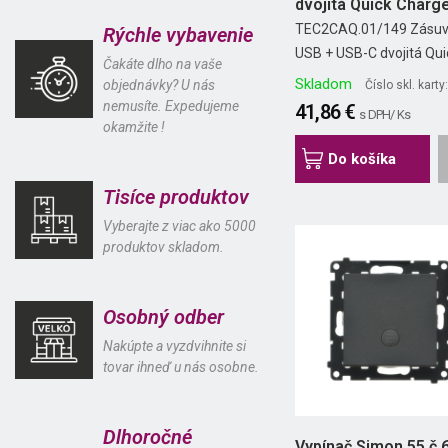
dvojitá Quick Charg
30W...
TEC2CAQ.01/149 Zásu
Rýchle vybavenie
USB + USB-C dvojitá Quic
Čakáte dlho na vaše
Skladom
objednávky? U nás
Číslo skl. kart
nemusíte. Expedujeme
41,86 €
s DPH/ Ks
okamžite !
Do košíka
Tisíce produktov
Vyberajte z viac ako 5000
produktov skladom.
Osobný odber
Nakúpte a vyzdvihnite si
tovar ihneď u nás osobne.
Dlhoročné
Vypínač Simon 55 č.