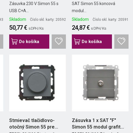
Zásuvka 230 V Simon 55 s
SAT Simon 55 koncová
USB C+A...
modul...
Skladom
Skladom
593
Číslo skl. karty: 20592
Číslo skl. karty: 20591
50,77 €
24,87 €
s DPH/ Ks
s DPH/ Ks
Do košíka
Do košíka
Stmievač tlačidlovo-
Zásuvka 1 x SAT "F"
otočný Simon 55 pre
Simon 55 modul grafit