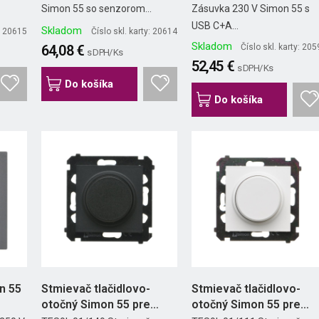
Simon 55 so senzorom...
Zásuvka 230 V Simon 55 s
USB C+A...
Skladom
y: 20615
Číslo skl. karty: 20614
Skladom
64,08 €
Číslo skl. karty: 20
s DPH/ Ks
52,45 €
s DPH/ Ks
Do košíka
Do košíka
n 55
Stmievač tlačidlovo-
Stmievač tlačidlovo-
otočný Simon 55 pre
otočný Simon 55 pre