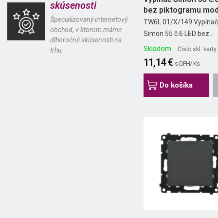
skúsenosti
bez piktogramu modu
Špecializovaný internetový
TW6L.01/X/149 Vypína
obchod, v ktorom máme
Simon 55 č.6 LED bez...
dlhoročné skúsenosti na
Skladom
Číslo skl. kart
trhu.
11,14 €
s DPH/ Ks
Do košíka