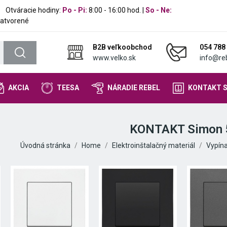
Otváracie hodiny:
Po - Pi:
8:00 - 16:00 hod. |
So - Ne:
atvorené
B2B veľkoobchod
054 788
www.velko.sk
info@reb
AKCIA
TEESA
NÁRADIE REBEL
KONTAKT 
KONTAKT Simon 
Úvodná stránka
Home
Elektroinštalačný materiál
Vypín