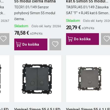
e
55 modul čierna matná
kat.6 Simon 55 modul...
vka
TECR1.01/149 Senzor
TASFRJ45.01/149 Zásuvka
k...
pohybový Simon 55 modul
SAT "F" + RJ45 kat.6 Simon..
čierna...
Skladom
y: 20267
Číslo skl. karty: 20
Skladom
Číslo skl. karty: 20266
20,79 €
s DPH/ Ks
78,58 €
s DPH/ Ks
Do košíka
Do košíka
6 LED
Vypínač Simon 55 č.5 LED
Vypínač Simon 55 č.1 L