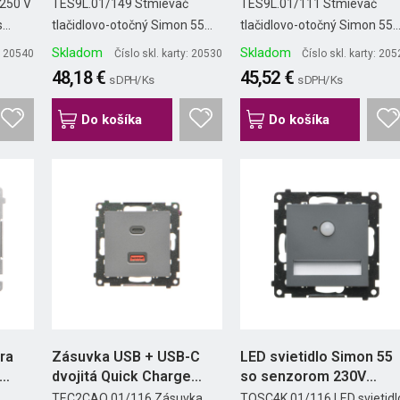
LED...
LED...
250 V
TES9L.01/149 Stmievač
TES9L.01/111 Stmievač
..
tlačidlovo-otočný Simon 55...
tlačidlovo-otočný Simon 55..
Skladom
Skladom
y: 20540
Číslo skl. karty: 20530
Číslo skl. karty: 20
48,18 €
45,52 €
s DPH/ Ks
s DPH/ Ks
Do košíka
Do košíka
ra
Zásuvka USB + USB-C
LED svietidlo Simon 55
dvojitá Quick Charge
so senzorom 230V
30W...
4200K...
TEC2CAQ.01/116 Zásuvka
TOSC4K.01/116 LED svietidl