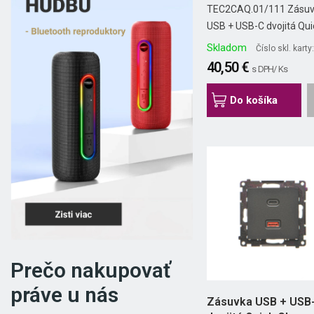
30W...
TEC2CAQ.01/111 Zásu
USB + USB-C dvojitá Quic
Skladom
Číslo skl. kart
40,50 €
s DPH/ Ks
Do košíka
Prečo nakupovať
práve u nás
Zásuvka USB + USB