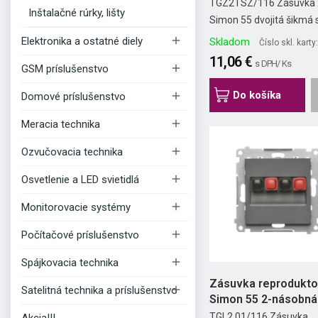
clonkami...
TGZ2TSZ/116 Zásuvka 
Inštalačné rúrky, lišty
Simon 55 dvojitá šikmá s.

Elektronika a ostatné diely
Skladom
Číslo skl. kart
11,06 €
s DPH/ Ks

GSM príslušenstvo
Do košíka

Domové príslušenstvo

Meracia technika

Ozvučovacia technika

Osvetlenie a LED svietidlá

Monitorovacie systémy

Počítačové príslušenstvo

Spájkovacia technika
Zásuvka reprodukto

Satelitná technika a príslušenstvo
Simon 55 2-násobná
grafit...
TGL2.01/116 Zásuvka