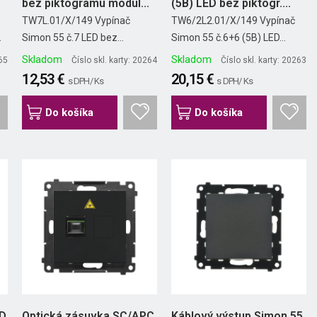
bez piktogramu modul...
(5B) LED bez piktogr....
TW7L.01/X/149 Vypínač
TW6/2L2.01/X/149 Vypínač
.
Simon 55 č.7 LED bez...
Simon 55 č.6+6 (5B) LED...
Skladom
Skladom
265
Číslo skl. karty: 20264
Číslo skl. karty: 20263
12,53 €
20,15 €
s DPH/ Ks
s DPH/ Ks
Do košíka
Do košíka
ED
Optická zásuvka SC/APC
Káblový výstup Simon 55