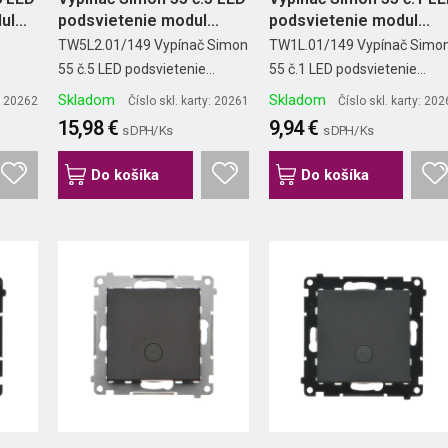
l...
podsvietenie modul...
podsvietenie modul...
č
TW5L2.01/149 Vypínač Simon
TW1L.01/149 Vypínač Simo
55 č.5 LED podsvietenie...
55 č.1 LED podsvietenie...
Skladom
Skladom
y: 20262
Číslo skl. karty: 20261
Číslo skl. karty: 20
15,98 €
9,94 €
s DPH/ Ks
s DPH/ Ks
Do košíka
Do košíka