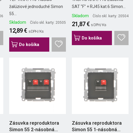
žalúziové jednoduché Simon
SAT "F" + RJ45 kat.6 Simon...
55...
Skladom
506
Číslo skl. karty: 20504
Skladom
Číslo skl. karty: 20505
21,87 €
s DPH/ Ks
12,89 €
s DPH/ Ks
Do košíka
Do košíka
Zásuvka reproduktora
Zásuvka reproduktora
Simon 55 2-násobná
Simon 55 1-násobná