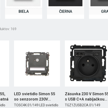
BIELA
ČIERNA
GRA
duktov: 169
55,
LED svietidlo Simon 55
Zásuvka 230 V Simon 5
matná
so senzorom 230V
s USB C+A nabíjačkou...
4200K...
idlo
TOSC4K.01/149 LED svietidlo
TGZ1ZUSB2CA.01/149