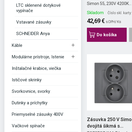
Simon 55, 230V 4200K...
LTC sklenené dotykové
vypínače
Skladom
Číslo skl. kart
42,69 €
Vstavané zásuvky
s DPH/ Ks
SCHNEIDER Anya
Do košíka

Káble

Modulárne prístroje, Istenie
Inštalačné krabice, viečka
Ističové skrinky
Svorkovnice, svorky
Dutinky a príchytky
Priemyselné zásuvky 400V
Zásuvka 250 V Simo
dvojitá šikmá s
Vačkové spínače