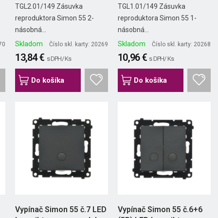
čierna...
čierna...
TGL2.01/149 Zásuvka
TGL1.01/149 Zásuvka
reproduktora Simon 55 2-
reproduktora Simon 55 1-
násobná...
násobná...
Skladom
Skladom
270
Číslo skl. karty: 20269
Číslo skl. karty: 20268
13,84 €
10,96 €
s DPH/ Ks
s DPH/ Ks
Do košíka
Do košíka
Vypínač Simon 55 č.7 LED
Vypínač Simon 55 č.6+6