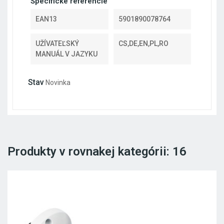
Špecifické referencie
EAN13
5901890078764
UŽÍVATEĽSKÝ
CS,DE,EN,PL,RO
MANUÁL V JAZYKU
Stav
Novinka
Produkty v rovnakej kategórii: 16