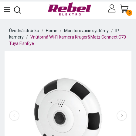
0
Úvodná stránka
Home
Monitorovacie systémy
IP
kamery
Vnútorná Wi-Fi kamera Kruger&Matz Connect C70
Tuya FishEye