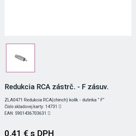
Redukcia RCA zástrč. - F zásuv.
ZLA0471 Redukcia RCA(chinch) kolík - dutinka " F"
14731
Číslo skladovej karty:
5901436703631
EAN:
0,41 € s DPH