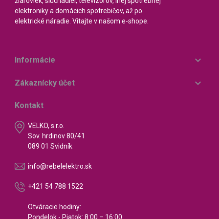
žiaroviek, slúchadiel, televízorov, inej spotrebnej
elektroniky a domácich spotrebičov, až po
elektrické náradie. Vitajte v našom e-shope.

Informácie

Zákaznícky účet
Kontakt
VELKO, s.r.o.
Sov. hrdinov 80/41
089 01 Svidník
info@rebelelektro.sk
+421 54 788 1522
Otváracie hodiny:
Pondelok - Piatok: 8:00 – 16:00